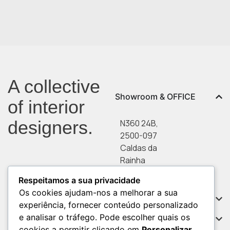
A collective
Showroom & OFFICE
of interior
designers.
N360 24B,
2500-097
Caldas da
Rainha
Direções
Respeitamos a sua privacidade
Os cookies ajudam-nos a melhorar a sua
© 2026 URBANNA BY CARMO
Serviços
experiência, fornecer conteúdo personalizado
E PACHECO.
e analisar o tráfego. Pode escolher quais os
Informações
cookies a permitir clicando em
Personalizar
.