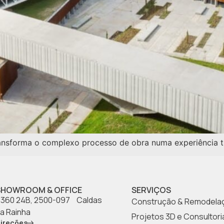
sforma o complexo processo de obra numa experiência tr
SHOWROOM & OFFICE
SERVIÇOS
360 24B, 2500-097 Caldas
Construção & Remodela
a Rainha
Projetos 3D e Consultori
ireções