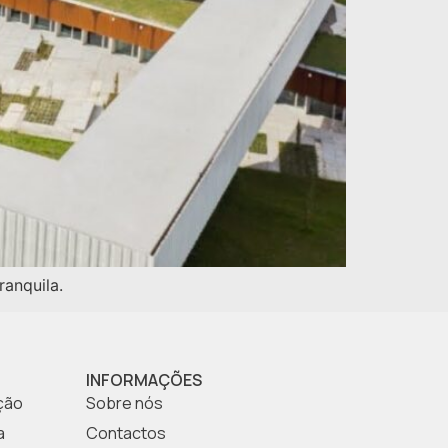
anquila.
INFORMAÇÕES
ção
Sobre nós
a
Contactos