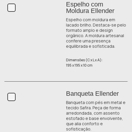
Espelho com
Moldura Ellender
Espelho com moldura em
lacado brilho. Destaca-se pelo
formato amplo e design
orgânico. A moldura artesanal
confere uma presença
equilibrada e sofisticada.
Dimensões (C x L x A):
195 x 195 x 10 cm
Banqueta Ellender
Banqueta com pés em metal e
tecido Safira. Peça de forma
arredondada, com assento
estofado e base envolvente,
que alia conforto e
sofisticação.