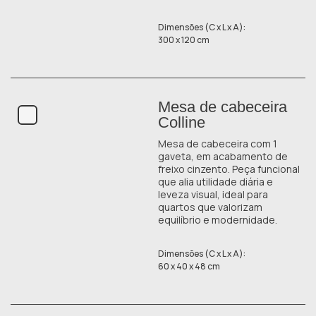
Dimensões (C x L x A):
300 x 120 cm
Mesa de cabeceira
Colline
Mesa de cabeceira com 1
gaveta, em acabamento de
freixo cinzento. Peça funcional
que alia utilidade diária e
leveza visual, ideal para
quartos que valorizam
equilíbrio e modernidade.
Dimensões (C x L x A):
60 x 40 x 48 cm