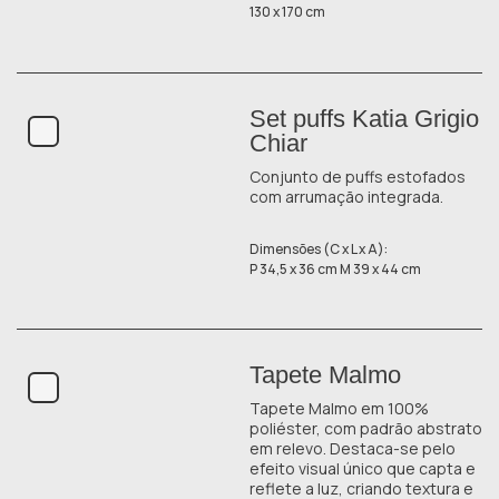
130 x 170 cm
Set puffs Katia Grigio
Chiar
Conjunto de puffs estofados
com arrumação integrada.
Dimensões (C x L x A):
P 34,5 x 36 cm M 39 x 44 cm
Tapete Malmo
Tapete Malmo em 100%
poliéster, com padrão abstrato
em relevo. Destaca-se pelo
efeito visual único que capta e
reflete a luz, criando textura e