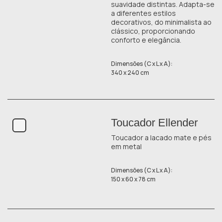
suavidade distintas. Adapta-se
a diferentes estilos
decorativos, do minimalista ao
clássico, proporcionando
conforto e elegância.
Dimensões (C x L x A):
340 x 240 cm
Toucador Ellender
Toucador a lacado mate e pés
em metal
Dimensões (C x L x A):
150 x 60 x 78 cm