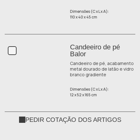
Dimensões (C x L x A):
110 x 40 x 45 cm
Candeeiro de pé
Balor
Candeeiro de pé, acabamento
metal dourado de latão e vidro
branco gradiente
Dimensões (C x L x A):
12 x 52 x 165 cm
PEDIR COTAÇÃO DOS ARTIGOS