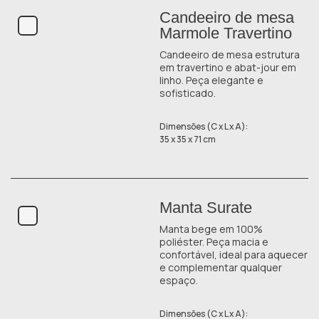
Candeeiro de mesa
Marmole Travertino
Candeeiro de mesa estrutura
em travertino e abat-jour em
linho. Peça elegante e
sofisticado.
Dimensões (C x L x A):
35 x 35 x 71 cm
Manta Surate
Manta bege em 100%
poliéster. Peça macia e
confortável, ideal para aquecer
e complementar qualquer
espaço.
Dimensões (C x L x A):